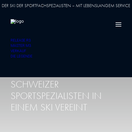
DER SKI DER SPORTFACHSPEZIALISTEN – MIT LEBENSLANGEM SERVICE
DER ANSPRUCH DES
RELEASE R3
LEGENDÄREN KARL
MASTER M3
VERKAUF
DIE LEGENDE
MOLITOR UND DIE
ERFAHRUNG DER BESTEN
SCHWEIZER
SPORTSPEZIALISTEN IN
EINEM SKI VEREINT